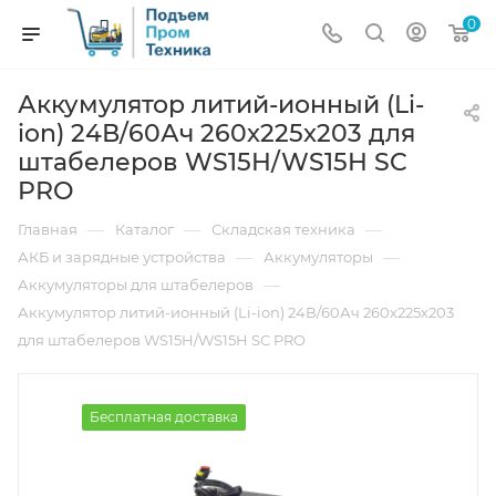
0
Аккумулятор литий-ионный (Li-
ion) 24В/60Ач 260х225х203 для
штабелеров WS15H/WS15H SC
PRO
—
—
—
Главная
Каталог
Складская техника
—
—
АКБ и зарядные устройства
Аккумуляторы
—
Аккумуляторы для штабелеров
Аккумулятор литий-ионный (Li-ion) 24В/60Ач 260х225х203
для штабелеров WS15H/WS15H SC PRO
Бесплатная доставка