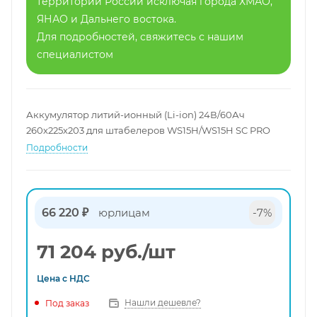
территории России исключая города ХМАО,
ЯНАО и Дальнего востока.
Для подробностей, свяжитесь с нашим
специалистом
Аккумулятор литий-ионный (Li-ion) 24В/60Ач
260х225х203 для штабелеров WS15H/WS15H SC PRO
Подробности
66 220 ₽
юрлицам
-7%
71 204
руб.
/шт
Цена с
НДС
Нашли дешевле?
Под заказ