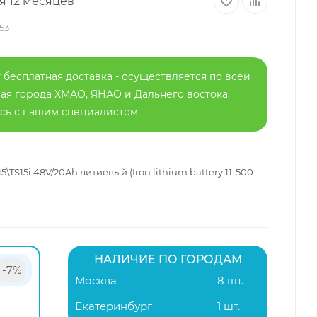
я 12 месяцев
53
 бесплатная доставка - осуществляется по всей
я города ХМАО, ЯНАО и Дальнего востока.
есь с нашим специалистом
TS15i 48V/20Ah литиевый (Iron lithium battery 11-500-
НАЛИЧИЕ ПО ГОРОДАМ
-7%
Москва
8 шт.
Екатеринбург
1 шт.