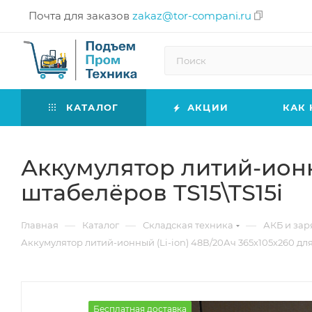
Почта для заказов
zakaz@tor-compani.ru
КАТАЛОГ
АКЦИИ
КАК 
Аккумулятор литий-ионны
штабелёров TS15\TS15i
—
—
—
Главная
Каталог
Складская техника
АКБ и зар
Аккумулятор литий-ионный (Li-ion) 48В/20Ач 365х105х260 для
Бесплатная доставка