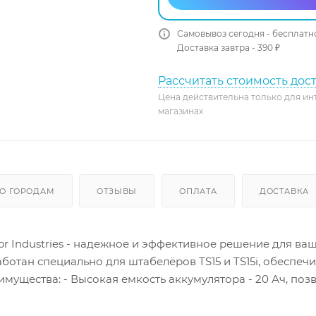
Самовывоз сегодня - бесплатн
Доставка завтра - 390 ₽
Рассчитать стоимость дос
Цена действительна только для ин
магазинах
О ГОРОДАМ
ОТЗЫВЫ
ОПЛАТА
ДОСТАВКА
or Industries - надежное и эффективное решение для ва
отан специально для штабелёров TS15 и TS15i, обеспеч
ущества: - Высокая емкость аккумулятора - 20 Ач, поз
хнология - более долговечный, безопасный и экологичн
ислотными аккумуляторами - Сборка из качественных