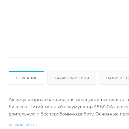
ОПИСАНИЕ
ХАРАКТЕРИСТИКИ
НАЛИЧИЕ П
Аккумуляторная батарея для складской техники от T
бизнеса. Литий-ионный аккумулятор 48В/20Ач разраб
длительную и бесперебойную работу. Основные преим
работать дольше без подзарядки - Литий-ионная те
вариант по сравнению с традиционными свинцово-к