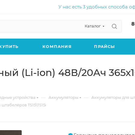
У нас есть 3 удобных способа о
8
Каталог
КУПИТЬ
КОМПАНИЯ
ПРАЙСЫ
й (Li-ion) 48В/20Ач 365х
—
—
ядные устройства
Аккумуляторы
Аккумуляторы для ш
 штабелёров TS15\TS15i