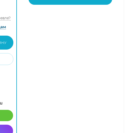
евле?
дам
ИНУ
ru