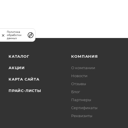
комплектующих обеспечивает надежность и долговеч
TS15/TS15i Этот аккумулятор от Tor Industries - ид
Инвестируйте в качественные запчасти и повысьте 
Политика
обработки
данных
КАТАЛОГ
КОМПАНИЯ
АКЦИИ
О компании
Новости
КАРТА САЙТА
Отзывы
ПРАЙС-ЛИСТЫ
Блог
Партнеры
Сертификаты
Реквизиты