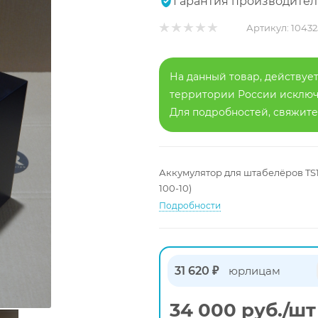
Гарантия производител
Артикул:
10432
На данный товар, действует
территории России исключа
Для подробностей, свяжит
Аккумулятор для штабелёров TS15\
100-10)
Подробности
31 620 ₽
юрлицам
34 000
руб.
/шт