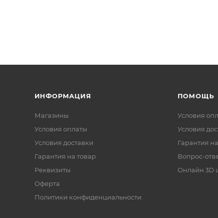
ность - Простая установка и совместимость с моделям
еальный выбор для эффективной работы вашей складской те
производительность вашего бизнеса.
ИНФОРМАЦИЯ
ПОМОЩЬ
Магазины
Условия оп
Условия оплаты
Условия дос
Условия доставки
Гарантия на
Гарантия на товар
Вопрос-отв
Реквизиты
Онлайн 3D 
Оферта
Политики конфиденциальности