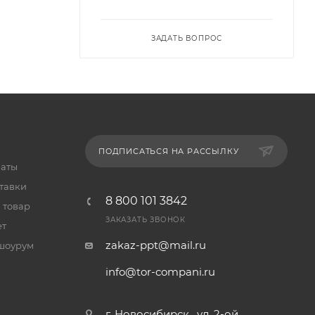
и
хники.
ЗАДАТЬ ВОПРОС
ПОДПИСАТЬСЯ НА РАССЫЛКУ
латы
тавки
8 800 101 3842
 товар
ЗАКАЗАТЬ ЗВОНОК
ет
zakaz-ppt@mail.ru
шоурум
info@tor-compani.ru
г. Новосибирск , ул. 2-ой