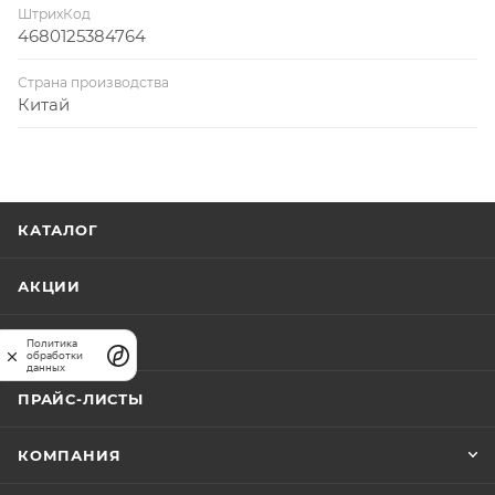
ШтрихКод
4680125384764
Страна производства
Китай
КАТАЛОГ
АКЦИИ
КАРТА САЙТА
Политика
обработки
данных
ПРАЙС-ЛИСТЫ
КОМПАНИЯ