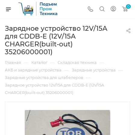
0
Зарядное устройство 12V/15A
для CDDB-E (12V/15A
CHARGER(built-out)
35206000001)
—
—
—
Главная
Каталог
Складская техника
—
—
АКБ и зарядные устройства
Зарядные устройства
—
Зарядные устройства для штабелеров
Зарядное устройство 12V/15A для CDDB-E (12V/15A
CHARGER(built-out) 35206000001)