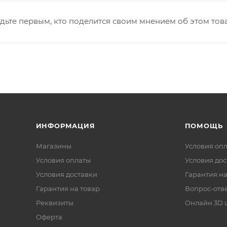
дьте первым, кто поделится своим мнением об этом тов
ИНФОРМАЦИЯ
ПОМОЩЬ
Магазины
Условия оп
Условия оплаты
Условия дос
Условия доставки
Гарантия на
Гарантия на товар
Вопрос-отв
Реквизиты
Онлайн 3D 
Оферта