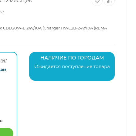
я 12 месяцев
67
ек CBD20W-E 24V/10A (Charger HWC2B-24V/10A (REMA
НАЛИЧИЕ ПО ГОРОДАМ
ле?
Ожидается поступление товара
дам
ru