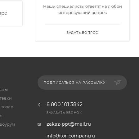
Наши специалисты ответят на любой
аре
интересующий вопрос
ЗАДАТЬ ВОПРОС
ПОДПИСАТЬСЯ НА РАССЫЛКУ
латы
тавки
8 800 101 3842
 товар
ЗАКАЗАТЬ ЗВОНОК
ет
zakaz-ppt@mail.ru
шоурум
info@tor-compani.ru