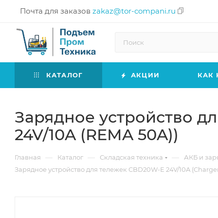
Почта для заказов
zakaz@tor-compani.ru
КАТАЛОГ
АКЦИИ
КАК 
Зарядное устройство дл
24V/10A (REMA 50A))
—
—
—
Главная
Каталог
Складская техника
АКБ и зар
Зарядное устройство для тележек CBD20W-E 24V/10A (Charge