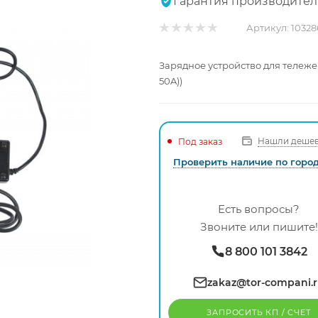
Гарантия производител
Артикул:
10328
Зарядное устройство для тележ
50A))
Нашли дешев
Под заказ
Проверить наличие по горо
Есть вопросы?
Звоните или пишите!
8 800 101 3842
zakaz@tor-compani.
ЗАПРОСИТЬ КП / CЧЕТ