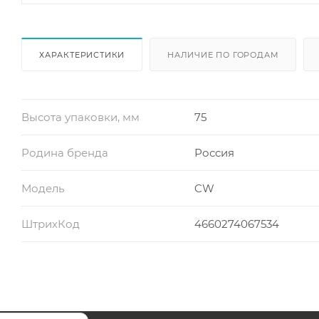
ХАРАКТЕРИСТИКИ
НАЛИЧИЕ ПО ГОРОДАМ
Высота упаковки, мм
75
Родина бренда
Россия
Модель
CW
ШтрихКод
4660274067534