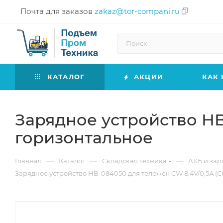
Почта для заказов
zakaz@tor-compani.ru
КАТАЛОГ
АКЦИИ
КАК 
Зарядное устройство HB
горизонтальное
—
—
—
Главная
Каталог
Складская техника
АКБ и зар
Зарядное устройство HB-084050 для тележек CW 8,4V/0,5A (C