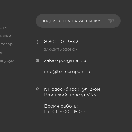
ПОДПИСАТЬСЯ НА РАССЫЛКУ
латы
тавки
8 800 101 3842
 товар
ЗАКАЗАТЬ ЗВОНОК
ет
zakaz-ppt@mail.ru
шоурум
info@tor-compani.ru
г. Новосибирск , ул. 2-ой
Воинский проезд 42/3
Время работы:
Пн-Сб 9:00 - 18:00