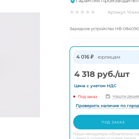
Гарантия производител
Артикул:
1044
Зарядное устройство HB-084050 
4 016 ₽
юрлицам
4 318
руб.
/шт
Цена с
учетом
НДС
Нашли дешев
Под заказ
Проверить наличие по горо
ПОД ЗАКАЗ
Наши менеджеры обязательно с
с вами и уточнят условия заказа