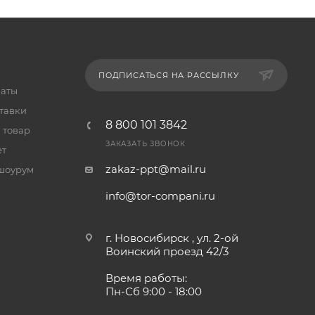
ПОДПИСАТЬСЯ НА РАССЫЛКУ
латы
тавки
8 800 101 3842
 товар
ЗАКАЗАТЬ ЗВОНОК
ет
zakaz-ppt@mail.ru
шоурум
info@tor-compani.ru
г. Новосибирск , ул. 2-ой
Воинский проезд 42/3
Время работы:
Пн-Сб 9:00 - 18:00