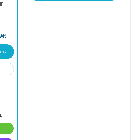
т
дам
ИНУ
ru