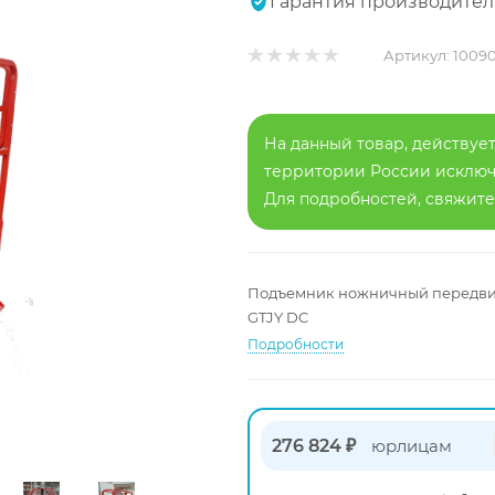
Гарантия производител
Артикул:
1009
На данный товар, действует
территории России исключа
Для подробностей, свяжит
Подъемник ножничный передвижно
GTJY DC
Подробности
276 824 ₽
юрлицам