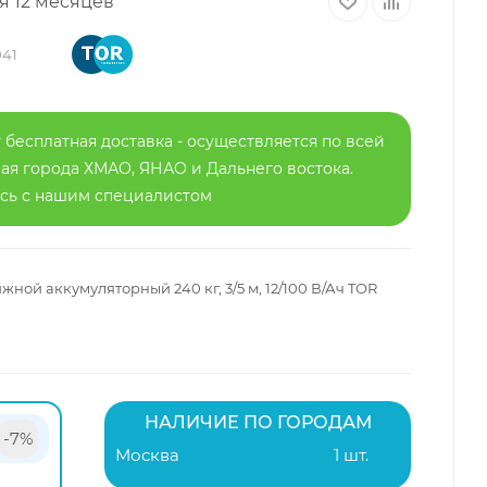
я 12 месяцев
041
 бесплатная доставка - осуществляется по всей
я города ХМАО, ЯНАО и Дальнего востока.
есь с нашим специалистом
й аккумуляторный 240 кг, 3/5 м, 12/100 В/Ач TOR
НАЛИЧИЕ ПО ГОРОДАМ
-7%
Москва
1 шт.