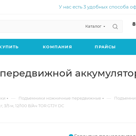
У нас есть 3 удобных способа о
8
Каталог
КУПИТЬ
КОМПАНИЯ
ПРАЙСЫ
ередвижной аккумуляторны
—
—
ики
Подъемники ножничные передвижные
Подъемни
/5 м, 12/100 В/Ач TOR GTJY DC