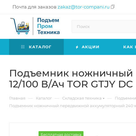
Почта для заказов
zakaz@tor-compani.ru
КАТАЛОГ
АКЦИИ
КАК 
Подъемник ножничный п
12/100 В/Ач TOR GTJY DC
—
—
—
Главная
Каталог
Складская техника
Подъемн
Подъемник ножничный передвижной аккумуляторный 240 кг, 3
Бесплатная доставка