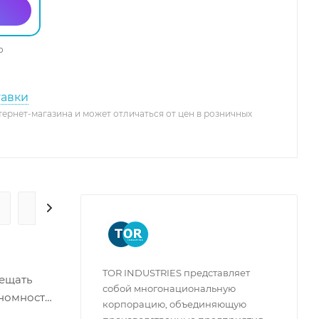
о
тавки
тернет-магазина и может отличаться от цен в розничных
ГАРАНТИЯ И СЕРВИС
TOR INDUSTRIES представляет
мещать
собой многонациональную
ономность
корпорацию, объединяющую
мещать