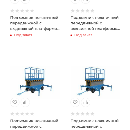
Подъемник ножничный
Подъемник ножничный
передвижной с
передвижной с
выдвижной платформой
выдвижной платформой
аккумуляторный 500 кг,
аккумуляторный 500 кг,
Под заказ
Под заказ
9/11 м, 24/85 В/Ач TOR
14/16 м, 48/85 В/Ач TOR
SJY-0,5-9 DC
SJY-0,5-14 DC
Подъемник ножничный
Подъемник ножничный
передвижной с
передвижной с