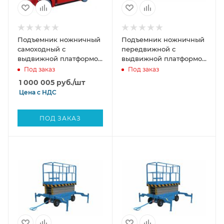
Подъемник ножничный
Подъемник ножничный
самоходный с
передвижной с
выдвижной платформой
выдвижной платформой
аккумуляторный 230 кг,
500 кг 9/11 м TOR SJY-
Под заказ
Под заказ
6/8 м, 24/200 В/Ач TOR
0,5-9 AC 220В сетевой
1 000 005
руб.
/шт
AMSL0608 DC
Цена с
НДС
ПОД ЗАКАЗ