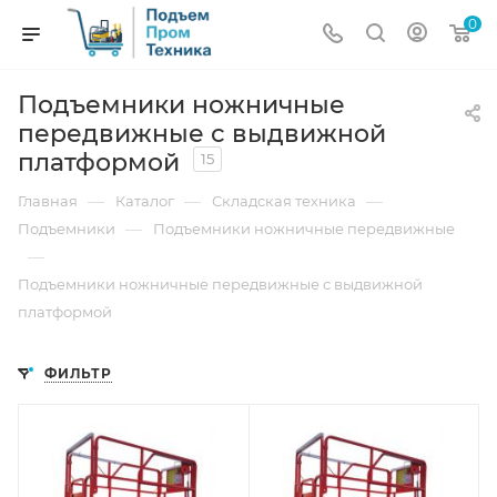
0
Подъемники ножничные
передвижные с выдвижной
платформой
15
—
—
—
Главная
Каталог
Складская техника
—
Подъемники
Подъемники ножничные передвижные
—
Подъемники ножничные передвижные с выдвижной
платформой
ФИЛЬТР