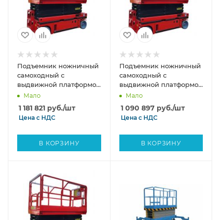
Подъемник ножничный
Подъемник ножничный
самоходный с
самоходный с
выдвижной платформой
выдвижной платформой
аккумуляторный 320 кг,
аккумуляторный 320 кг,
Мало
Мало
10/12 м, 24/330 В/Ач TOR
10/12 м, 24/200 В/Ач TOR
1 181 821
руб.
/шт
1 090 897
руб.
/шт
AMSL1012 Li-ion DC
AMSL1012 DC
Цена с
НДС
Цена с
НДС
В КОРЗИНУ
В КОРЗИНУ