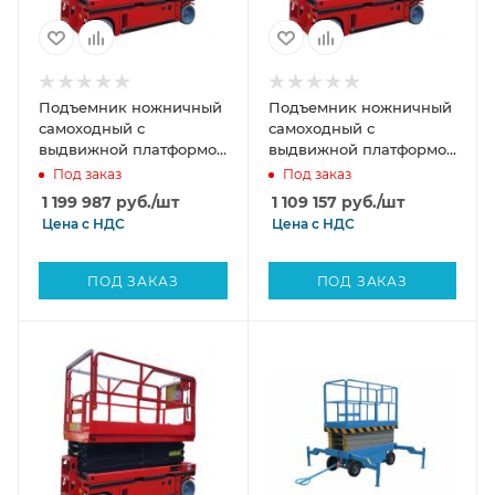
Подъемник ножничный
Подъемник ножничный
самоходный с
самоходный с
выдвижной платформой
выдвижной платформой
аккумуляторный 320 кг,
аккумуляторный 320 кг,
Под заказ
Под заказ
11,8/13,8 м, 24/330 В/Ач
11,8/13,8 м, 24/256 В/Ач
1 199 987
руб.
/шт
1 109 157
руб.
/шт
TOR AMSL1214 Li-ion DC
TOR AMSL1214 DC
Цена с
НДС
Цена с
НДС
ПОД ЗАКАЗ
ПОД ЗАКАЗ