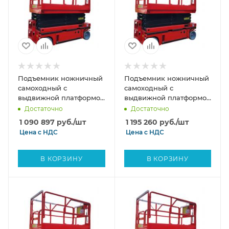
Подъемник ножничный
Подъемник ножничный
самоходный с
самоходный с
выдвижной платформой
выдвижной платформой
аккумуляторный 230 кг,
аккумуляторный 450 кг
Достаточно
Достаточно
6/8 м, 24/330 В/Ач TOR
8/10м, 24/330 В/Ач TOR
1 090 897
руб.
/шт
1 195 260
руб.
/шт
AMSL0608 Li-ion DC
AMSL0810 Li-ion DC
Цена с
НДС
Цена с
НДС
В КОРЗИНУ
В КОРЗИНУ