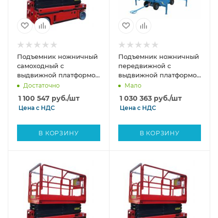
Подъемник ножничный
Подъемник ножничный
самоходный с
передвижной с
выдвижной платформой
выдвижной платформой
аккумуляторный 450 кг,
500 кг 12/14 м TOR SJY-
Достаточно
Мало
8/10м, 24/256 В/Ач TOR
0,5-12 AC 380В сетевой
1 100 547
руб.
/шт
1 030 363
руб.
/шт
AMSL0810 DC
Цена с
НДС
Цена с
НДС
В КОРЗИНУ
В КОРЗИНУ