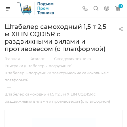
0
Штабелер самоходный 1,5 т 2,5
м XILIN CQD15R с
раздвижными вилами и
противовесом (с платформой)
—
—
—
Главная
Каталог
Складская техника
—
Ричтраки (штабелеры-погрузчики)
Штабелеры-погрузчики электрические самоходные с
платформой
—
Штабелер самоходный 1,5 т 2,5 м XILIN CQD15R с
раздвижными вилами и противовесом (с платформой)