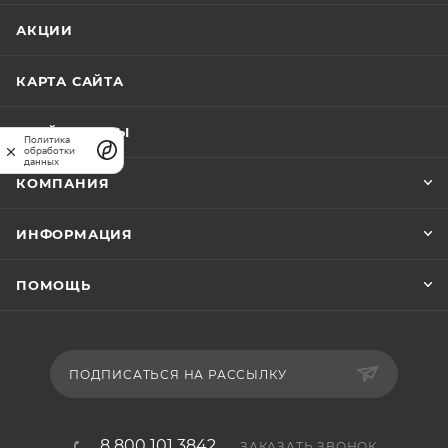
АКЦИИ
КАРТА САЙТА
ПРАЙС-ЛИСТЫ
Политика
обработки
данных
КОМПАНИЯ
ИНФОРМАЦИЯ
ПОМОЩЬ
ПОДПИСАТЬСЯ НА РАССЫЛКУ
8 800 101 3842
ЗАКАЗАТЬ ЗВОНОК