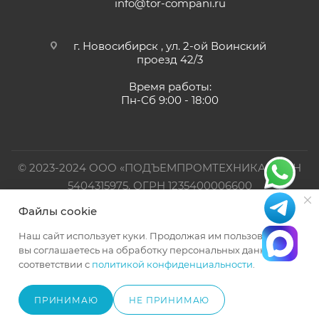
info@tor-compani.ru
г. Новосибирск , ул. 2-ой Воинский
проезд 42/3
Время работы:
Пн-Сб 9:00 - 18:00
© 2023-2024 ООО «ПОДЪЕМПРОМТЕХНИКА». ИНН
5404315975, ОГРН 1235400006600
Файлы cookie
Официальный представитель TOR INDUSTRIES
Наш сайт использует куки. Продолжая им пользоваться,
вы соглашаетесь на обработку персональных данных в
соответствии с
политикой конфиденциальности
.
ПРИНИМАЮ
НЕ ПРИНИМАЮ
В КОРЗИНУ