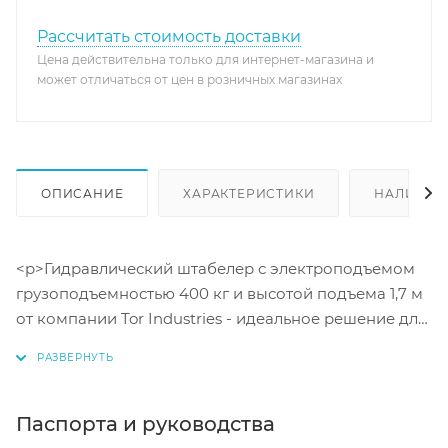
Рассчитать стоимость доставки
Цена действительна только для интернет-магазина и
может отличаться от цен в розничных магазинах
ОПИСАНИЕ
ХАРАКТЕРИСТИКИ
НАЛИЧИЕ
<p>Гидравлический штабелер с электроподъемом
грузоподъемностью 400 кг и высотой подъема 1,7 м
от компании Tor Industries - идеальное решение для
эффективной и безопасной работы на складах и в
производственных помещениях. Оснащенный
надежным свинцово-кислотным аккумулятором на
12В/60Ач, штабелер обеспечивает мощный и
Паспорта и руководства
бесшумный подъем грузов на высоту до 1,7 м.