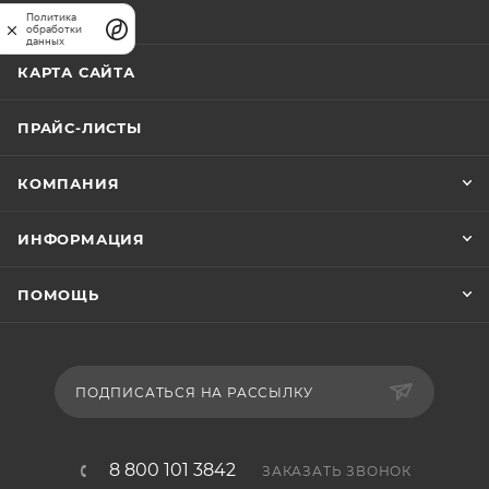
АКЦИИ
Политика
обработки
данных
КАРТА САЙТА
ПРАЙС-ЛИСТЫ
КОМПАНИЯ
ИНФОРМАЦИЯ
ПОМОЩЬ
ПОДПИСАТЬСЯ НА РАССЫЛКУ
8 800 101 3842
ЗАКАЗАТЬ ЗВОНОК