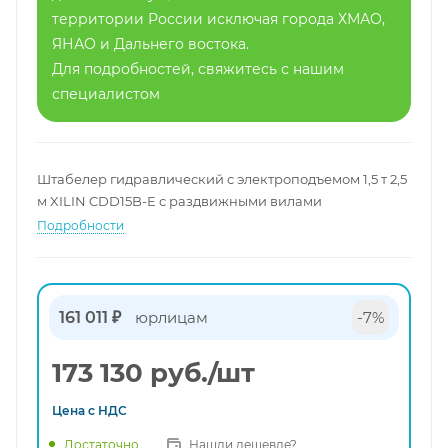
территории России исключая города ХМАО,
ЯНАО и Дальнего востока.
Для подробностей, свяжитесь с нашим
специалистом
Штабелер гидравлический с электроподъемом 1,5 т 2,5
м XILIN CDD15B-E с раздвижными вилами
Подробности
161 011 ₽
юрлицам
-7%
173 130
руб.
/шт
Цена с
НДС
Нашли дешевле?
Достаточно