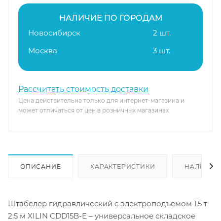
НАЛИЧИЕ ПО ГОРОДАМ
Новосибирск
2 шт.
Москва
3 шт.
Рассчитать стоимость доставки
Цена действительна только для интернет-магазина и
может отличаться от цен в розничных магазинах
ОПИСАНИЕ
ХАРАКТЕРИСТИКИ
НАЛИЧИЕ
Штабелер гидравлический с электроподъемом 1,5 т
2,5 м XILIN CDD15B-E – универсальное складское