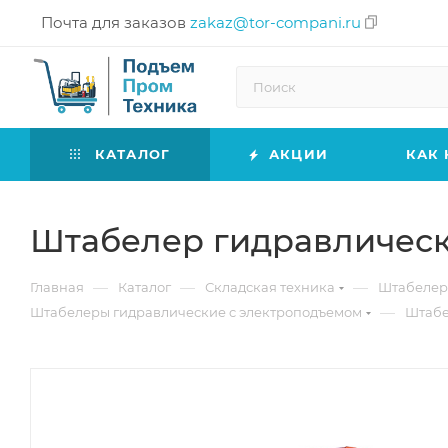
Почта для заказов
zakaz@tor-compani.ru
КАТАЛОГ
АКЦИИ
КАК 
Штабелер гидравлически
—
—
—
Главная
Каталог
Складская техника
Штабеле
—
Штабелеры гидравлические c электроподъемом
Штабе