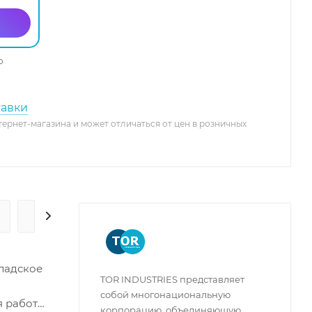
о
тавки
тернет-магазина и может отличаться от цен в розничных
ГАРАНТИЯ И СЕРВИС
кладское
TOR INDUSTRIES представляет
собой многонациональную
я работы
корпорацию, объединяющую