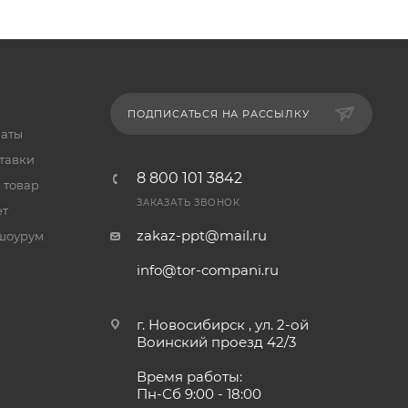
ПОДПИСАТЬСЯ НА РАССЫЛКУ
латы
тавки
8 800 101 3842
 товар
ЗАКАЗАТЬ ЗВОНОК
ет
zakaz-ppt@mail.ru
шоурум
info@tor-compani.ru
г. Новосибирск , ул. 2-ой
Воинский проезд 42/3
Время работы:
Пн-Сб 9:00 - 18:00