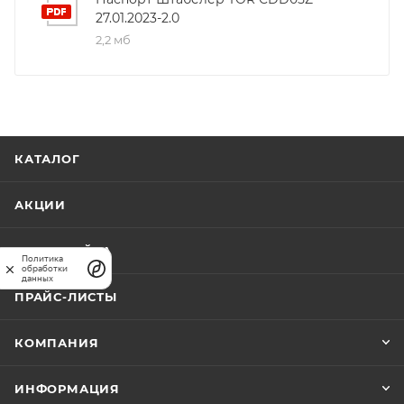
27.01.2023-2.0
Штабелер соответствует высоким стандартам
2,2 мб
качества и долговечности, что делает его
незаменимым помощником в складских и
промышленных помещениях. Простота управления,
компактные размеры и возможность удобного
хранения - основные преимущества этой модели.
КАТАЛОГ
АКЦИИ
КАРТА САЙТА
Политика
обработки
данных
ПРАЙС-ЛИСТЫ
КОМПАНИЯ
ИНФОРМАЦИЯ