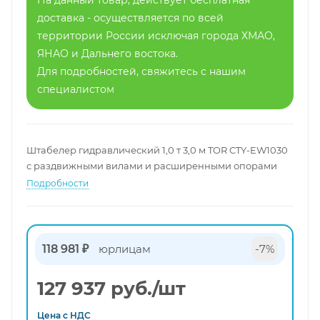
На данный товар, действует бесплатная
доставка - осуществляется по всей
территории России исключая города ХМАО,
ЯНАО и Дальнего востока.
Для подробностей, свяжитесь с нашим
специалистом
Штабелер гидравлический 1,0 т 3,0 м TOR CTY-EW1030
с раздвижными вилами и расширенными опорами
Подробности
118 981 ₽
юрлицам
-7%
127 937
руб.
/шт
Цена с
НДС