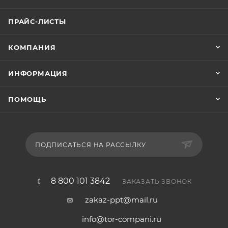
высота подъема 1,6 м, регулировка вил 340-1200 мм
CTY-EW1020 — высота подъема 2,0 м, регулировка
ПРАЙС-ЛИСТЫ
вил 340-1490 мм CTY-EW1025 — высота подъема 2,5
м, регулировка вил 340-1490 мм CTY-EW1030 —
КОМПАНИЯ
высота подъема 3,0 м, регулировка вил 340-1490 мм
Модели грузоподъемностью 1500 кг (1,5 т): CTY-
ИНФОРМАЦИЯ
EW1516 — высота подъема 1,6 м, регулировка вил
320-1200 мм CTY-EW1520 — высота подъема 2,0 м,
ПОМОЩЬ
регулировка вил 340-1490 мм CTY-EW1525 — высота
подъема 2,5 м, регулировка вил 340-1490 мм CTY-
EW1530 — высота подъема 3,0 м, регулировка вил
340-1490 мм Где применяется? - Склады с
ПОДПИСАТЬСЯ НА РАССЫЛКУ
нестандартной тарой — работа с широкими
поддонами, спецконтейнерами и грузами,
8 800 101 3842
ЗАКАЗАТЬ ЗВОНОК
выходящими за стандартные габариты европаллет -
Производственные цеха — перемещение широких
zakaz-ppt@mail.ru
заготовок, листовых материалов и
info@tor-compani.ru
крупногабаритных изделий - Строительные базы —