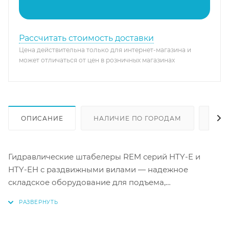
Рассчитать стоимость доставки
Цена действительна только для интернет-магазина и
может отличаться от цен в розничных магазинах
ОПИСАНИЕ
НАЛИЧИЕ ПО ГОРОДАМ
ОТЗ
Гидравлические штабелеры REM серий HTY-E и
HTY-EH с раздвижными вилами — надежное
складское оборудование для подъема,
транспортировки и штабелирования грузов на
поддонах массой от 1 до 3 тонн. Ключевая
особенность серии HTY-EH — низкопрофильная