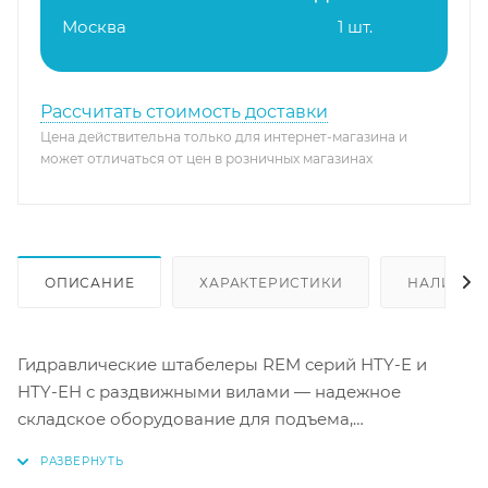
Москва
1 шт.
Рассчитать стоимость доставки
Цена действительна только для интернет-магазина и
может отличаться от цен в розничных магазинах
ОПИСАНИЕ
ХАРАКТЕРИСТИКИ
НАЛИЧИЕ
Гидравлические штабелеры REM серий HTY-E и
HTY-EH с раздвижными вилами — надежное
складское оборудование для подъема,
транспортировки и штабелирования грузов на
поддонах массой от 1 до 3 тонн. Ключевая