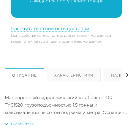
Ожидается поступление товара
Рассчитать стоимость доставки
Цена действительна только для интернет-магазина и
может отличаться от цен в розничных магазинах
ОПИСАНИЕ
ХАРАКТЕРИСТИКИ
НАЛИЧИЕ
Маневренный гидравлический штабелер TOR
TYC1520 грузоподъемностью 1,5 тонны и
максимальной высотой подъема 2 метра. Оснащен
удобными раздвижными вилами, изготовленными
из прочного нейлона. Штабелер подходит для