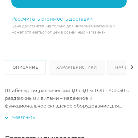
Рассчитать стоимость доставки
Цена действительна только для интернет-магазина и
может отличаться от цен в розничных магазинах
ОПИСАНИЕ
ХАРАКТЕРИСТИКИ
НАЛИЧИЕ
Штабелер гидравлический 1,0 т 3,0 м TOR TYC1030 с
раздвижными вилами – надежное и
функциональное складское оборудование для
эффективной работы вашего бизнеса.
Грузоподъемность до 1000 кг и высота подъема до
3000 мм позволяют штабелировать грузы на
нужную высоту. Прочная конструкция из