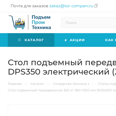
Почта для заказов
zakaz@tor-compani.ru
КАТАЛОГ
АКЦИИ
КАК 
Стол подъемный передви
DPS350 электрический (
—
—
—
Главная
Каталог
Складская техника
Столы по
Стол подъемный передвижной 350 кг 360-1500 мм (905х500 м