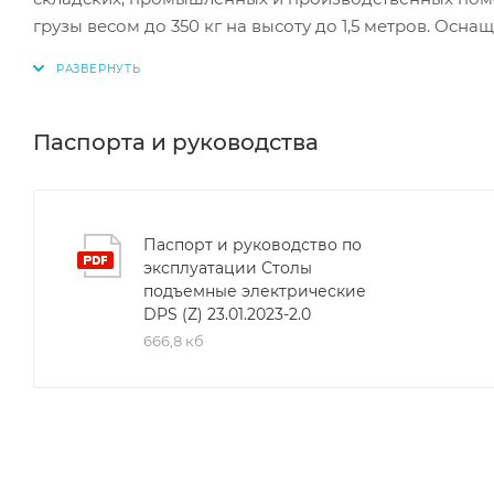
грузы весом до 350 кг на высоту до 1,5 метров. Ос
удобство использования. Столешница из прочной с
перевозки даже тяжеловесных предметов. Устройств
бесперебойную эксплуатацию. Простое и интуитивн
незаменимым помощником на производстве и в скла
Паспорта и руководства
Паспорт и руководство по
эксплуатации Столы
подъемные электрические
DPS (Z) 23.01.2023-2.0
666,8 кб