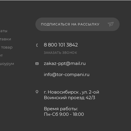
ПОДПИСАТЬСЯ НА РАССЫЛКУ
латы
тавки
8 800 101 3842
 товар
ЗАКАЗАТЬ ЗВОНОК
ет
zakaz-ppt@mail.ru
шоурум
info@tor-compani.ru
г. Новосибирск , ул. 2-ой
Воинский проезд 42/3
Время работы:
Пн-Сб 9:00 - 18:00