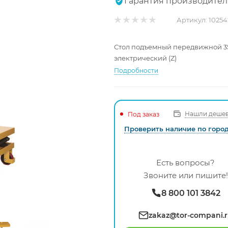
Гарантия производител
Артикул:
10254
Стол подъемный передвижной 350
электрический (Z)
Подробности
Нашли дешев
Под заказ
Проверить наличие по горо
Есть вопросы?
Звоните или пишите!
8 800 101 3842
zakaz@tor-compani.