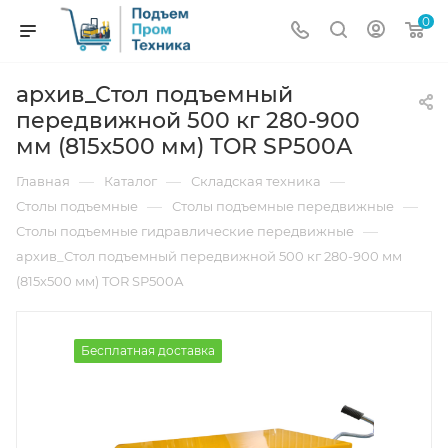
0
архив_Стол подъемный
передвижной 500 кг 280-900
мм (815х500 мм) TOR SP500А
—
—
—
Главная
Каталог
Складская техника
—
—
Столы подъемные
Столы подъемные передвижные
—
Столы подъемные гидравлические передвижные
архив_Стол подъемный передвижной 500 кг 280-900 мм
(815х500 мм) TOR SP500А
Бесплатная доставка