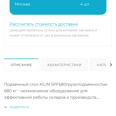
Москва
4 шт.
Рассчитать стоимость доставки
Цена действительна только для интернет-магазина и
может отличаться от цен в розничных магазинах
ОПИСАНИЕ
ХАРАКТЕРИСТИКИ
НАЛИЧИЕ
Подъемный стол XILIN SPF680грузоподъемностью
680 кг - незаменимое оборудование для
эффективной работы складов и производств.
Основные характеристики: - Грузоподъемность 680
кг - Диаметр колеса 150 мм - Высота подхвата 474