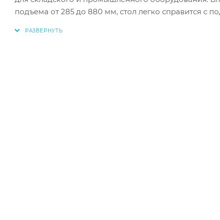
подъема от 285 до 880 мм, стол легко справится с 
плавность движения и сокращает время погрузочно
материалов, стол отличается долговечностью и без
размеры делают его идеальным помощником для орг