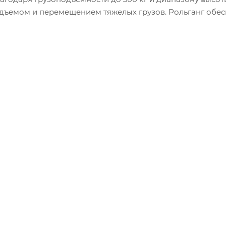
подъемом и перемещением тяжелых грузов. Рольганг обе
-разгрузочных работ. Изготовленный из высококачеств
опасностью в эксплуатации. Простое управление и компа
анизации эффективного складского пространства.</p>