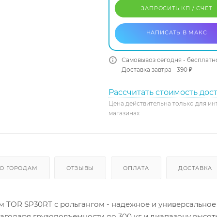
ЗАПРОСИТЬ КП / CЧЕТ
НАПИСАТЬ В МАКС
Самовывоз сегодня - бесплатн
Доставка завтра - 390 ₽
Рассчитать стоимость дос
Цена действительна только для ин
магазинах
О ГОРОДАМ
ОТЗЫВЫ
ОПЛАТА
ДОСТАВКА
м TOR SP30RT с рольгангом - надежное и универсально
агодаря грузоподъемности до 300 кг и диапазону высот