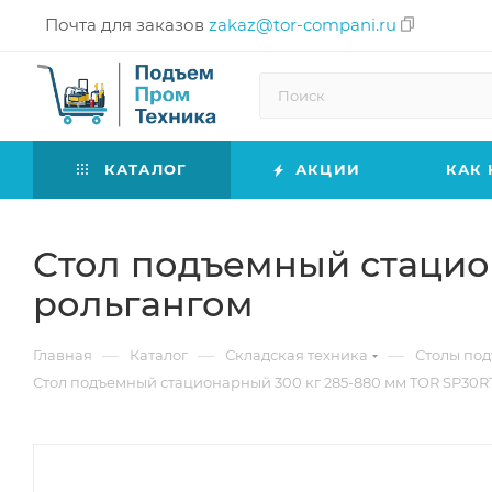
Почта для заказов
zakaz@tor-compani.ru
КАТАЛОГ
АКЦИИ
КАК 
Стол подъемный стацион
рольгангом
—
—
—
Главная
Каталог
Складская техника
Столы по
Стол подъемный стационарный 300 кг 285-880 мм TOR SP30RT