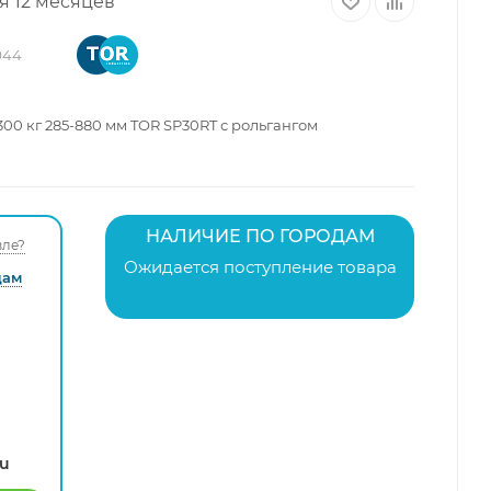
я 12 месяцев
944
0 кг 285-880 мм TOR SP30RT с рольгангом
НАЛИЧИЕ ПО ГОРОДАМ
ле?
Ожидается поступление товара
дам
ru