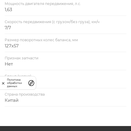
Мощность двигателя передвижения, л.с.
1,63
Скорость передвижения (с грузом/без груза), км/ч
7/7
Размер поворотных колес баланса, мм
127х57
Признак запчасти
Нет
Бренд (марка)
Политика
Xilin
обработки
данных
Страна производства
Китай