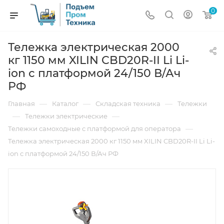
0
Тележка электрическая 2000
кг 1150 мм XILIN CBD20R-II Li Li-
ion с платформой 24/150 В/Ач
РФ
—
—
—
Главная
Каталог
Складская техника
Тележки
—
—
Тележки электрические
—
Тележки самоходные с платформой для оператора
Тележка электрическая 2000 кг 1150 мм XILIN CBD20R-II Li Li-
ion с платформой 24/150 В/Ач РФ