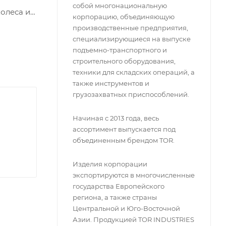
собой многонациональную
олеса и
корпорацию, объединяющую
производственные предприятия,
ых
специализирующиеся на выпуске
 работы
подъемно-транспортного и
строительного оборудования,
а.</p>
техники для складских операций, а
также инструментов и
грузозахватных приспособлений.
Начиная с 2013 года, весь
ассортимент выпускается под
объединенным брендом TOR.
Изделия корпорации
экспортируются в многочисленные
государства Европейского
региона, а также страны
Центральной и Юго-Восточной
Азии. Продукцией TOR INDUSTRIES