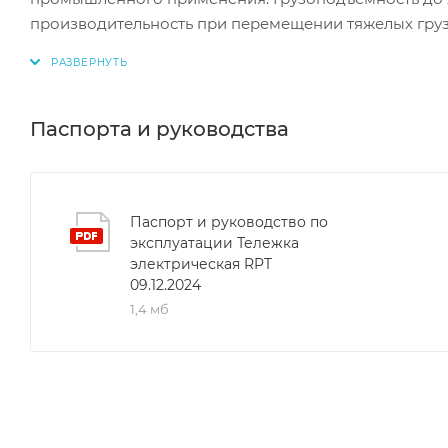
производительность при перемещении тяжелых груз
электромагнитный тормоз гарантируют плавное и б
регулируемой высотой ручки и дорожный просвет в
условиях. Тележка оснащена мощным аккумуляторо
без подзарядки. Модель производится в Китае и от
Паспорта и руководства
Паспорт и руководство по
эксплуатации Тележка
электрическая RPT
09.12.2024
1,4 мб