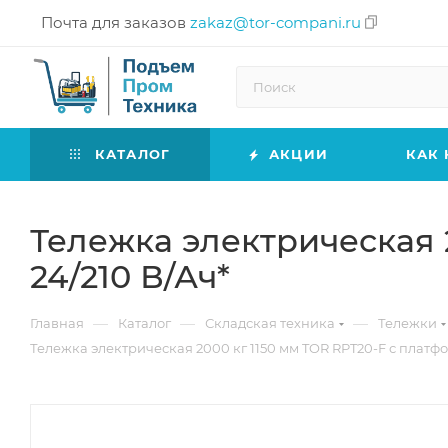
Почта для заказов
zakaz@tor-compani.ru
КАТАЛОГ
АКЦИИ
КАК 
Тележка электрическая 
24/210 В/Ач*
—
—
—
Главная
Каталог
Складская техника
Тележки
Тележка электрическая 2000 кг 1150 мм TOR RPT20-F с платфо