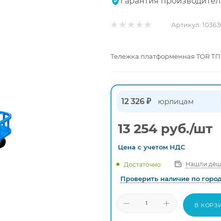
Гарантия производител
Артикул:
1036
Тележка платформенная TOR ТП-М
12 326 ₽
юрлицам
13 254
руб.
/шт
Цена с
учетом
НДС
Нашли деш
Достаточно
Проверить наличие по горо
В КОРЗ