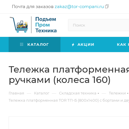
Почта для заказов
zakaz@tor-compani.ru
КАТАЛОГ
АКЦИИ
КАК 
Тележка платформенная 
ручками (колеса 160)
—
—
—
Главная
Каталог
Складская техника
Тележки
Тележка платформенная TOR ТП-Б (800х1400) с бортами и дву