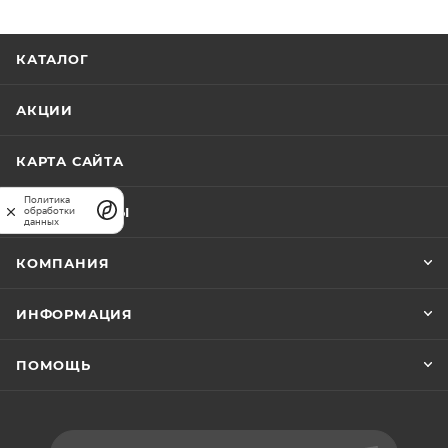
функциональности, надежности и практичности.
КАТАЛОГ
АКЦИИ
КАРТА САЙТА
Политика
ПРАЙС-ЛИСТЫ
обработки
данных
КОМПАНИЯ
ИНФОРМАЦИЯ
ПОМОЩЬ