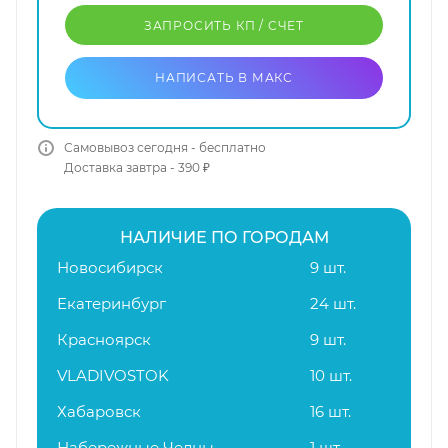
ЗАПРОСИТЬ КП / CЧЕТ
НАПИСАТЬ В МАКС
Самовывоз сегодня - бесплатно
Доставка завтра - 390 ₽
НАЛИЧИЕ ПО ГОРОДАМ
Новосибирск
9 шт.
Екатеринбург
24 шт.
Красноярск
9 шт.
VLADIVOSTOK
10 шт.
Хабаровск
16 шт.
Набережные Челны
1 шт.