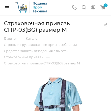
0
Страховочная привязь
СПР-03(BG) размер М
—
—
Главная
Каталог
—
Стропы и грузозахватные приспособления
—
Средства защиты от падения с высоты
—
Страховочные привязи
Страховочная привязь СПР-03(BG) размер М