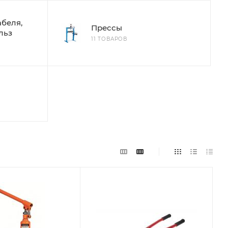
беля,
Прессы
льз
11 ТОВАРОВ