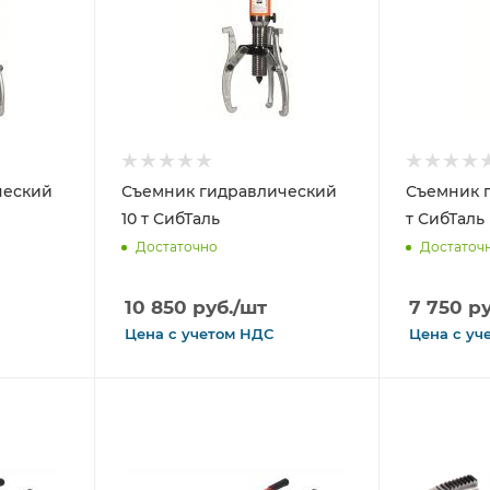
ческий
Съемник гидравлический
Съемник 
10 т СибТаль
т СибТаль
Достаточно
Достаточ
10 850
руб.
/шт
7 750
ру
Цена с
учетом
НДС
Цена с
уч