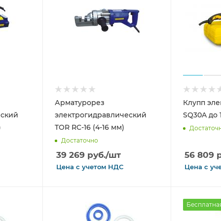
Арматурорез
Клупп эле
еский
электрогидравлический
SQ30A до 1
)
TOR RC-16 (4-16 мм)
Достаточ
Достаточно
39 269
руб.
/шт
56 809
р
Цена с
учетом
НДС
Цена с
уч
Бесплатна