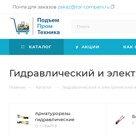
Почта для заказов
zakaz@tor-compani.ru
КАТАЛОГ
АКЦИИ
КАК 
Гидравлический и элек
—
—
Главная
Каталог
Гидравлический и электрический 
Арматурорезы
Б
гидравлические
3
12 ТОВАРОВ