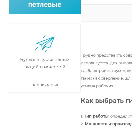
Односторонний
Пуансон - 1&quot;
Пуансон 1 1/2&quot;
Пуансон 1 1/4&quot;
Пуансон 1/2&quot;
Пуансон 2 - 1/2&quot;
Трудно представить сов
Пуансон 2&quot;
Будьте в курсе наших
используется для выполн
Пуансон 3&quot;
акций и новостей
т.д. Электроинструменты
Пуансон 3/4&quot;
таких как сверление, шл
ПОДПИСАТЬСЯ
усилия рабочих.
Как выбрать г
1.
Тип работы:
определите
2.
Мощность и производ