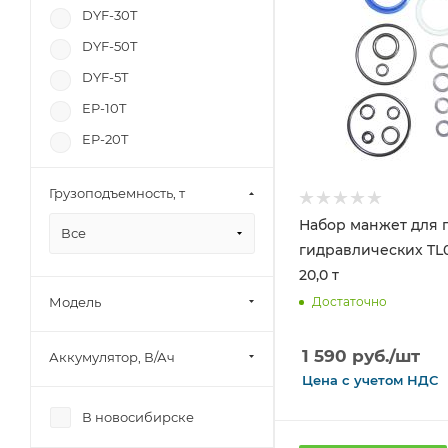
DYF-30T
DYF-50T
DYF-5T
EP-10T
EP-20T
EP-30T
Грузоподъемность, т
EP-50T
Набор манжет для 
HHL-10
Все
гидравлических TL
HHL-10S
20,0 т
HHL-20
Достаточно
Модель
HHL-20S
1 590
руб.
/шт
HHL-30
Аккумулятор, В/Ач
Цена с
учетом
НДС
HHL-30F
В новосибирске
HHL-5