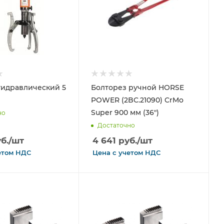
гидравлический 5
Болторез ручной HORSE
POWER (2BC.21090) CrMo
Super 900 мм (36")
но
Достаточно
б.
/шт
4 641
руб.
/шт
етом
НДС
Цена с
учетом
НДС