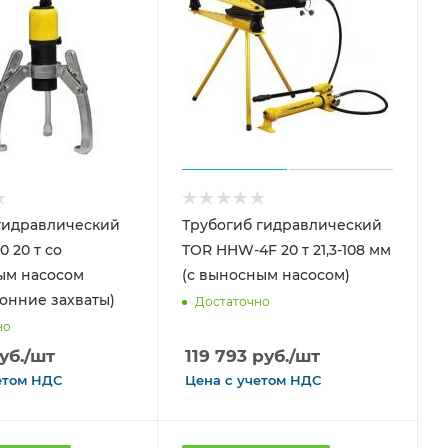
гидравлический
Трубогиб гидравлический
 20 т со
TOR HHW-4F 20 т 21,3-108 мм
ым насосом
(с выносным насосом)
онние захваты)
Достаточно
но
уб.
/шт
119 793
руб.
/шт
етом
НДС
Цена с
учетом
НДС