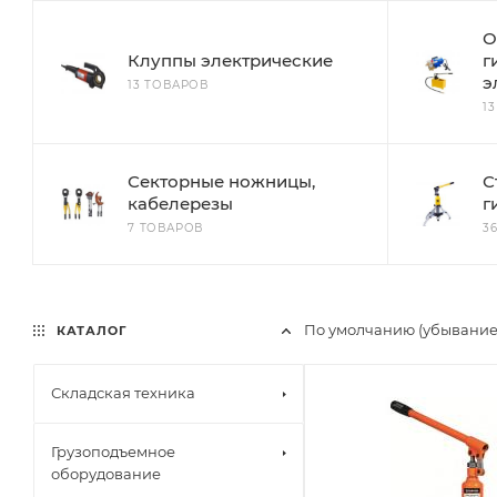
О
Клуппы электрические
г
э
13 ТОВАРОВ
1
Секторные ножницы,
С
кабелерезы
г
7 ТОВАРОВ
3
По умолчанию (убывание
КАТАЛОГ
Складская техника
Грузоподъемное
оборудование