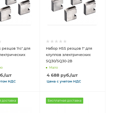
 резцов 1½" для
Набор HSS резцов 1" для
лектрических
клуппов электрических
SQ30/SQ30-2B
но
Мало
б.
/шт
4 688
руб.
/шт
етом
НДС
Цена с
учетом
НДС
я доставка
Бесплатная доставка