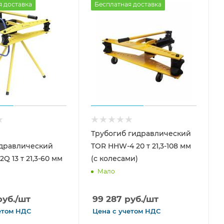
я доставка
Бесплатная доставка
Трубогиб гидравлический
дравлический
TOR HHW-4 20 т 21,3-108 мм
Q 13 т 21,3-60 мм
(с колесами)
Мало
уб.
/шт
99 287
руб.
/шт
етом
НДС
Цена с
учетом
НДС