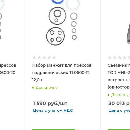
прессов
Набор манжет для прессов
Съемник 
0600-20
гидравлических TL0600-12
TOR HHL-20
12,0 т
встроенн
(одностор
Достаточно
Достаточ
1 590
руб.
/шт
30 013
р
Цена с
учетом
НДС
Цена с
уч