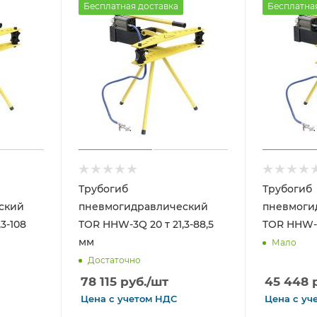
Бесплатная доставка
Бесплатна
Трубогиб
Трубогиб
ский
пневмогидравлический
пневмоги
3-108
TOR HHW-3Q 20 т 21,3-88,5
TOR HHW-2
мм
Мало
Достаточно
78 115
руб.
/шт
45 448
р
Цена с
учетом
НДС
Цена с
уч