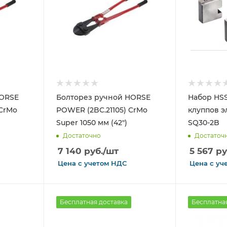
HORSE
Болторез ручной HORSE
Набор HSS
 CrMo
POWER (2BC.21105) CrMo
клуппов э
Super 1050 мм (42")
SQ30-2B
Достаточно
Достаточ
7 140
руб.
/шт
5 567
ру
Цена с
учетом
НДС
Цена с
уч
Бесплатная доставка
Бесплатна