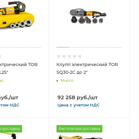
ктрический TOR
Клупп электрический TOR
,25"
SQ30-2C до 2"
но
Много
уб.
/шт
92 258
руб.
/шт
етом
НДС
Цена с
учетом
НДС
я доставка
Бесплатная доставка