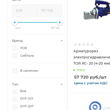
649
197 518
Бренд
TOR
Арматурорез
Сибталь
электрогидравлич
TOR RC- 20 (4-20 мм
Мало
В наличии
57 720
руб.
/шт
Цена с
учетом
НДС
Тип
Все
DYF-10T
DYF-20T