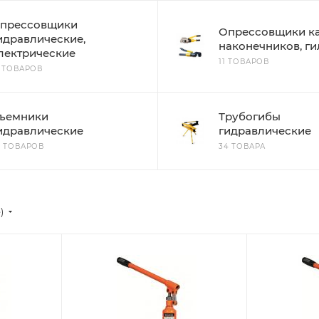
прессовщики
Опрессовщики ка
идравлические,
наконечников, ги
лектрические
11 ТОВАРОВ
3 ТОВАРОВ
ъемники
Трубогибы
идравлические
гидравлические
6 ТОВАРОВ
34 ТОВАРА
)