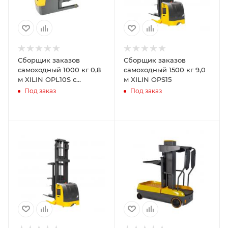
Сборщик заказов
Сборщик заказов
самоходный 1000 кг 0,8
самоходный 1500 кг 9,0
м XILIN OPL10S с
м XILIN OPS15
раздвижными вилами
Под заказ
Под заказ