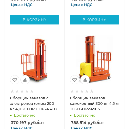
Цена с
НДС
Цена с
НДС
В КОРЗИНУ
В КОРЗИНУ
Сборщик заказов с
Сборщик заказов
электроподъемом 200
самоходный 300 кг 4,5 м
кг 4,0 м TOR GOPY4.403
TOR GOPZ4503
(трехрамочный)
Достаточно
Достаточно
370 197
руб.
/шт
788 514
руб.
/шт
Цена с
НДС
Цена с
НДС