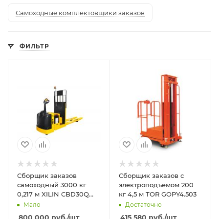
Самоходные комплектовщики заказов
ФИЛЬТР
Сборщик заказов
Сборщик заказов с
самоходный 3000 кг
электроподъемом 200
0,217 м XILIN CBD30Q
кг 4,5 м TOR GOPY4.503
(длина вил 2440 мм)
Мало
Достаточно
800 000
руб.
/шт
415 580
руб.
/шт