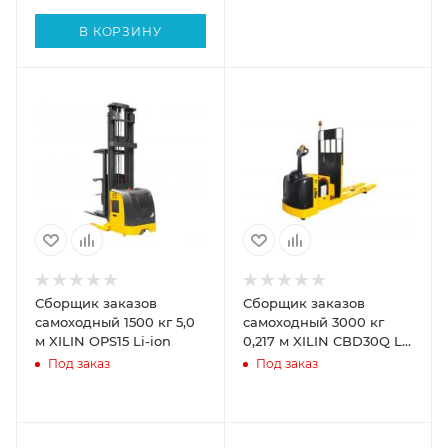
В КОРЗИНУ
Сборщик заказов
Сборщик заказов
самоходный 1500 кг 5,0
самоходный 3000 кг
м XILIN OPS15 Li-ion
0,217 м XILIN CBD30Q Li-
ion (длина вил 1220 мм)
Под заказ
Под заказ