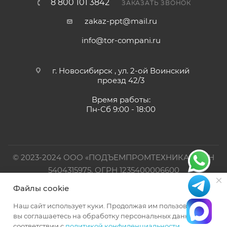
8 800 101 3842
ЗАКАЗАТЬ ЗВОНОК
zakaz-ppt@mail.ru
info@tor-compani.ru
г. Новосибирск , ул. 2-ой Воинский
проезд 42/3
Время работы:
Пн-Сб 9:00 - 18:00
© 2023-2024 ООО «ПОДЪЕМПРОМТЕХНИКА». ИНН
5404315975, ОГРН 1235400006600
Файлы cookie
Официальный представитель TOR INDUSTRIES
Наш сайт использует куки. Продолжая им пользоваться,
вы соглашаетесь на обработку персональных данных в
соответствии с
политикой конфиденциальности
.