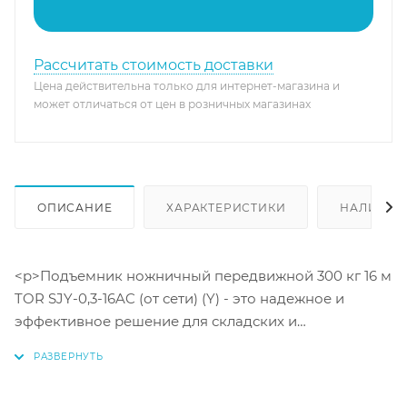
Рассчитать стоимость доставки
Цена действительна только для интернет-магазина и
может отличаться от цен в розничных магазинах
ОПИСАНИЕ
ХАРАКТЕРИСТИКИ
НАЛИЧИЕ
<p>Подъемник ножничный передвижной 300 кг 16 м
TOR SJY-0,3-16AC (от сети) (Y) - это надежное и
эффективное решение для складских и
промышленных работ. Данная модель обладает
высокой грузоподъемностью до 300 кг и рабочей
высотой 16 м, что позволяет с легкостью поднимать