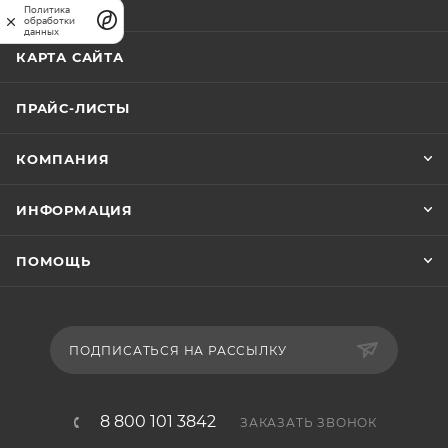
АКЦИИ
Политика
обработки
данных
КАРТА САЙТА
ПРАЙС-ЛИСТЫ
КОМПАНИЯ
ИНФОРМАЦИЯ
ПОМОЩЬ
ПОДПИСАТЬСЯ НА РАССЫЛКУ
8 800 101 3842
ЗАКАЗАТЬ ЗВОНОК