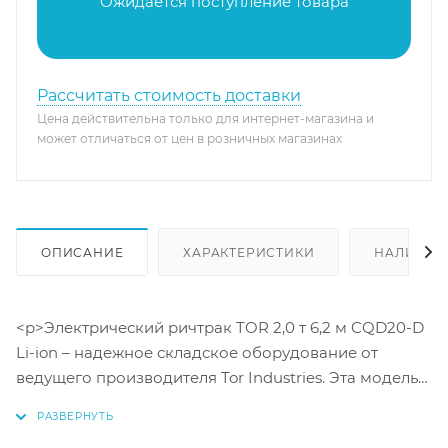
Ожидается поступление товара
Рассчитать стоимость доставки
Цена действительна только для интернет-магазина и
может отличаться от цен в розничных магазинах
ОПИСАНИЕ
ХАРАКТЕРИСТИКИ
НАЛИЧИЕ
<p>Электрический ричтрак TOR 2,0 т 6,2 м CQD20-D
Li-ion – надежное складское оборудование от
ведущего производителя Tor Industries. Эта модель
отличается высокой грузоподъемностью до 2000 кг
и впечатляющей высотой подъема до 6,2 м. Мощный