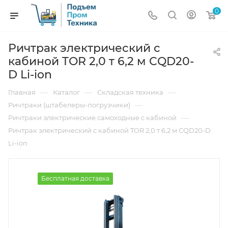
0
Ричтрак электрический с
кабиной TOR 2,0 т 6,2 м CQD20-
D Li-ion
—
—
—
Главная
Каталог
Складская техника
—
Ричтраки (штабелеры-погрузчики)
—
Ричтраки электрические самоходные с кабиной
Ричтрак электрический с кабиной TOR 2,0 т 6,2 м CQD20-D
Li-ion
Бесплатная доставка