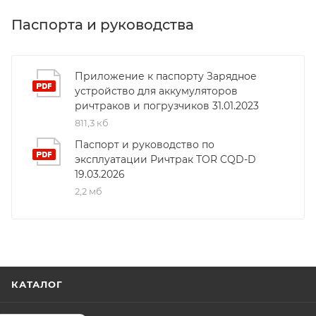
двигатель, современная литий-ионная
аккумуляторная батарея и прочная конструкция
Паспорта и руководства
обеспечивают плавное и безопасное перемещение
грузов. Удобная кабина с регулируемым наклоном
мачты позволяет эффективно работать в
Приложение к паспорту Зарядное
устройство для аккумуляторов
ограниченном пространстве. Ричтрак соответствует
ричтраков и погрузчиков 31.01.2023
международным стандартам качества и
811,3 кб
безопасности, что гарантирует надежную и
безаварийную эксплуатацию.</p>
Паспорт и руководство по
эксплуатации Ричтрак TOR CQD-D
19.03.2026
2,2 мб
КАТАЛОГ