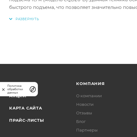
быстрого подъема, что позволяет значительно повыс
работает без аккумуляторов, благодаря чему сокра
двигателей (6,5 кВт на передвижение и 12 кВт на 
максимальной нагрузке. Изделие производится в Ки
долговечностью. Ричтрак TOR создан для эффекти
</p>
КАТАЛОГ
КОМПАНИЯ
Политика
обработки
данных
АКЦИИ
О компании
Новости
КАРТА САЙТА
Отзывы
ПРАЙС-ЛИСТЫ
Блог
Партнеры