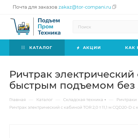
Почта для заказов
zakaz@tor-compani.ru
КАТАЛОГ
АКЦИИ
КАК 
Ричтрак электрический с
быстрым подъемом без
—
—
—
Главная
Каталог
Складская техника
Ричтраки 
Ричтрак электрический с кабиной TOR 2,0 т 11,1 м CQD20-D 