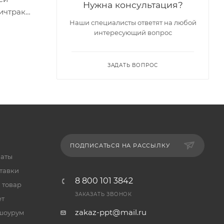
Нужна консультация?
Ричтрак
Наши специалисты ответят на любой
мощность
интересующий вопрос
тью и
дприятии.
ЗАДАТЬ ВОПРОС
ПОДПИСАТЬСЯ НА РАССЫЛКУ
латы
тавки
8 800 101 3842
 товар
ЗАКАЗАТЬ ЗВОНОК
ет
zakaz-ppt@mail.ru
шоурум