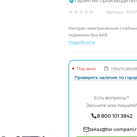
Гарантия производител
Артикул:
10457
Ричтрак электрический с кабиной
подъемом без АКБ
Подробности
Нашли дешев
Под заказ
Проверить наличие по горо
Есть вопросы?
Звоните или пишите!
8 800 101 3842
zakaz@tor-compani.