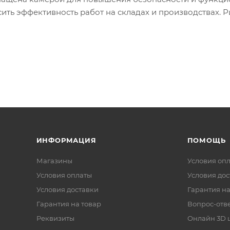
ить эффективность работ на складах и производствах. 
щаются простои, связанные с их подзарядкой. Высокая 
подъем) обеспечивают уверенное перемещение даже при
тае по современным технологиям, отличается надежнос
вной и безопасной работы на любом промышленном пре
ИНФОРМАЦИЯ
ПОМОЩЬ
Магазины
Условия оп
Условия оплаты
Условия дос
Условия доставки
Гарантия на
Гарантия на товар
Вопрос-отв
Реквизиты
Онлайн 3D 