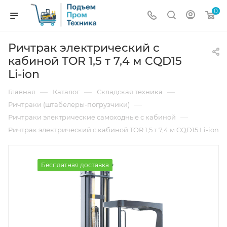
0
Ричтрак электрический с
кабиной TOR 1,5 т 7,4 м CQD15
Li-ion
—
—
—
Главная
Каталог
Складская техника
—
Ричтраки (штабелеры-погрузчики)
—
Ричтраки электрические самоходные с кабиной
Ричтрак электрический с кабиной TOR 1,5 т 7,4 м CQD15 Li-ion
Бесплатная доставка