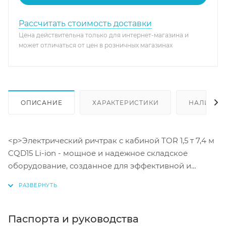
Рассчитать стоимость доставки
Цена действительна только для интернет-магазина и
может отличаться от цен в розничных магазинах
ОПИСАНИЕ
ХАРАКТЕРИСТИКИ
НАЛИЧИЕ
<p>Электрический ричтрак с кабиной TOR 1,5 т 7,4 м
CQD15 Li-ion - мощное и надежное складское
оборудование, созданное для эффективной и
безопасной работы. Грузоподъемность 1500 кг,
высота подъема до 7,4 м и скорость перемещения
до 9,3 км/ч позволяют обеспечить высокую
производительность. Ричтрак оснащен
Паспорта и руководства