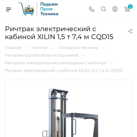
0
Ричтрак электрический с
кабиной XILIN 1,5 т 7,4 м CQD15
—
—
—
Главная
Каталог
Складская техника
—
Ричтраки (штабелеры-погрузчики)
—
Ричтраки электрические самоходные с кабиной
Ричтрак электрический с кабиной XILIN 1,5 т 7,4 м CQD15