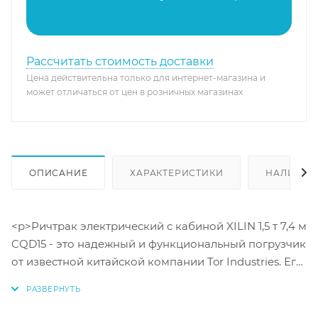
Рассчитать стоимость доставки
Цена действительна только для интернет-магазина и
может отличаться от цен в розничных магазинах
ОПИСАНИЕ
ХАРАКТЕРИСТИКИ
НАЛИЧИЕ
<p>Ричтрак электрический с кабиной XILIN 1,5 т 7,4 м
CQD15 - это надежный и функциональный погрузчик
от известной китайской компании Tor Industries. Его
грузоподъемность составляет 1500 кг, а
максимальная высота подъема достигает 7,4 метра.
Мощный 4,08-сильный электродвигатель