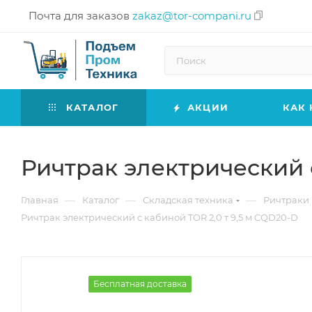
Почта для заказов
zakaz@tor-compani.ru
КАТАЛОГ
АКЦИИ
КАК 
Ричтрак электрический с
—
—
—
Главная
Каталог
Складская техника
Ричтраки 
Ричтрак электрический с кабиной TOR 2,0 т 9,5 м CQD20-D
Бесплатная доставка