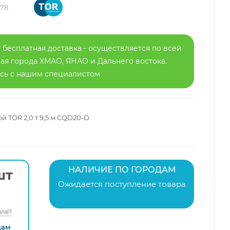
878
 бесплатная доставка - осуществляется по всей
я города ХМАО, ЯНАО и Дальнего востока.
есь с нашим специалистом
й TOR 2,0 т 9,5 м CQD20-D
НАЛИЧИЕ ПО ГОРОДАМ
шт
Ожидается поступление товара
ле?
дам