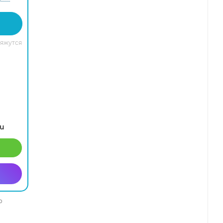
вяжутся
ru
о