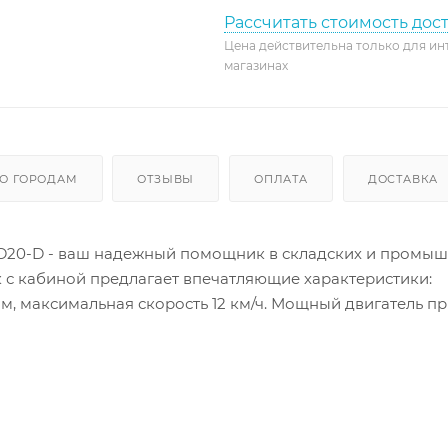
Рассчитать стоимость дос
Цена действительна только для ин
магазинах
О ГОРОДАМ
ОТЗЫВЫ
ОПЛАТА
ДОСТАВКА
 CQD20-D - ваш надежный помощник в складских и промы
 с кабиной предлагает впечатляющие характеристики:
 м, максимальная скорость 12 км/ч. Мощный двигатель п
мещение грузов. Комфортная кабина, удобное управлен
 оператора. Прочная стальная конструкция, высококач
ечность и безопасность использования. Идеальное реш
иобретите надежного помощника "Подъем пром техника"