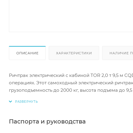
ОПИСАНИЕ
ХАРАКТЕРИСТИКИ
НАЛИЧИЕ П
Ричтрак электрический с кабиной TOR 2,0 т 9,5 м
операциях. Этот самоходный электрический ричтрак
грузоподъемность до 2000 кг, высота подъема до 9,5
подъема обеспечивает плавное и эффективное пере
низкий уровень шума создают отличные условия для
материалы и тщательная сборка гарантируют долгов
складов, производств и логистических центров. Пр
Паспорта и руководства
повысьте эффективность ваших операций!