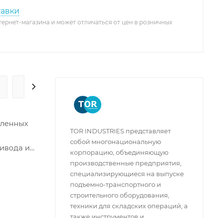
тавки
тернет-магазина и может отличаться от цен в розничных
ГАРАНТИЯ И СЕРВИС
шленных
TOR INDUSTRIES представляет
собой многонациональную
ривода и
корпорацию, объединяющую
ие и
производственные предприятия,
ественные
специализирующиеся на выпуске
ение для
подъемно-транспортного и
строительного оборудования,
 и
техники для складских операций, а
также инструментов и