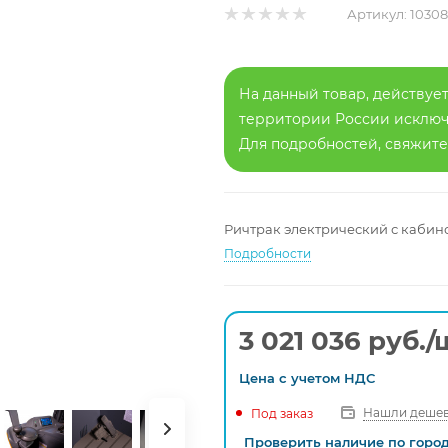
Артикул:
1030
На данный товар, действует
территории России исключа
Для подробностей, свяжит
Ричтрак электрический с кабино
Подробности
3 021 036
руб.
/
Цена с
учетом
НДС
Нашли дешев
Под заказ
Проверить наличие по горо