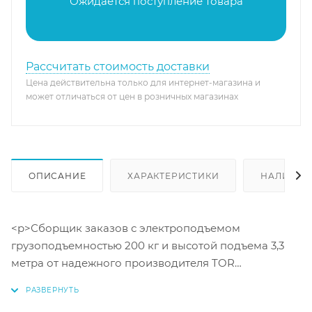
Ожидается поступление товара
Рассчитать стоимость доставки
Цена действительна только для интернет-магазина и
может отличаться от цен в розничных магазинах
ОПИСАНИЕ
ХАРАКТЕРИСТИКИ
НАЛИЧИЕ
<p>Сборщик заказов с электроподъемом
грузоподъемностью 200 кг и высотой подъема 3,3
метра от надежного производителя TOR
INDUSTRIES. Позволяет быстро и безопасно
перемещать товары на складе или в магазине.