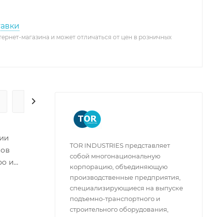
тавки
тернет-магазина и может отличаться от цен в розничных
ГАРАНТИЯ И СЕРВИС
ции
TOR INDUSTRIES представляет
зов
собой многонациональную
ро и
корпорацию, объединяющую
елем,
производственные предприятия,
одаря
специализирующиеся на выпуске
т для
подъемно-транспортного и
строительного оборудования,