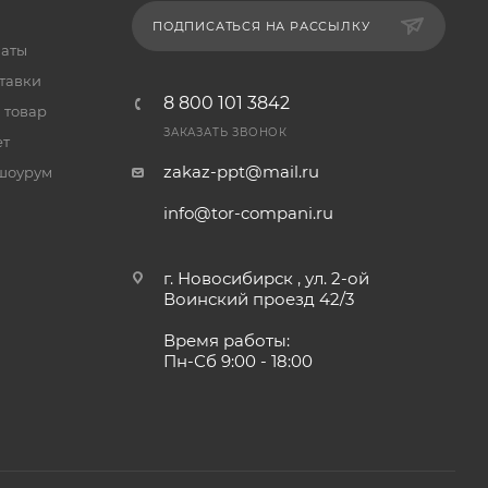
ПОДПИСАТЬСЯ НА РАССЫЛКУ
латы
тавки
8 800 101 3842
 товар
ЗАКАЗАТЬ ЗВОНОК
ет
zakaz-ppt@mail.ru
шоурум
info@tor-compani.ru
г. Новосибирск , ул. 2-ой
Воинский проезд 42/3
Время работы:
Пн-Сб 9:00 - 18:00