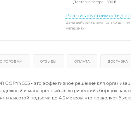
Доставка завтра - 390 ₽
Рассчитать стоимость дос
Цена действительна только для ин
магазинах
О ГОРОДАМ
ОТЗЫВЫ
ОПЛАТА
ДОСТАВКА
OR GOPY4.503 - это эффективное решение для организа
т надежный и маневренный электрический сборщик зака
 и высотой подъема до 4,5 метров, что позволяет быст
х уровнях. Устройство оснащено мощным электродвигат
 устройством для аккумулятора емкостью 100 Ач. Благ
оду, сборщик заказов TOR GOPY4.503 идеально подходи
роизводственных помещений. Качественные материалы и