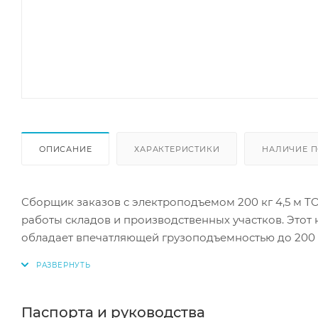
ОПИСАНИЕ
ХАРАКТЕРИСТИКИ
НАЛИЧИЕ П
Сборщик заказов с электроподъемом 200 кг 4,5 м T
работы складов и производственных участков. Это
обладает впечатляющей грузоподъемностью до 200 кг
безопасно перемещать и размещать грузы на разны
прочной платформой с бортами и удобным зарядным
компактным размерам, маневренности и плавному х
работы в ограниченных пространствах складов и п
Паспорта и руководства