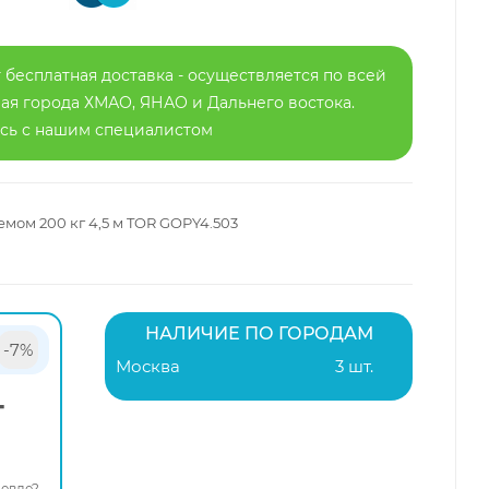
 бесплатная доставка - осуществляется по всей
я города ХМАО, ЯНАО и Дальнего востока.
есь с нашим специалистом
мом 200 кг 4,5 м TOR GOPY4.503
НАЛИЧИЕ ПО ГОРОДАМ
-7%
Москва
3 шт.
т
евле?