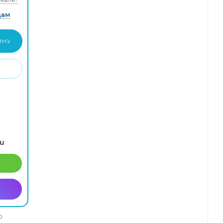
дам
ИНУ
ru
о