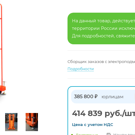
На данный товар, действует
территории России исключа
Для подробностей, свяжит
Сборщик заказов с электроподъе
Подробности
385 800 ₽
юрлицам
414 839
руб.
/ш
Цена с
учетом
НДС
Нашли деш