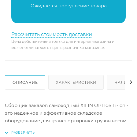
Ожидается поступление товара
Рассчитать стоимость доставки
Цена действительна только для интернет-магазина и
может отличаться от цен в розничных магазинах
ОПИСАНИЕ
ХАРАКТЕРИСТИКИ
НАЛИЧИЕ
Сборщик заказов самоходный XILIN OPL10S Li-ion -
это надежное и эффективное складское
оборудование для транспортировки грузов весом
до 1000 кг. Модель оснащена мощным литий-
ионным аккумулятором, обеспечивающим