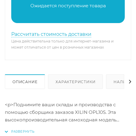
Ожидается поступление товара
Рассчитать стоимость доставки
Цена действительна только для интернет-магазина и
может отличаться от цен в розничных магазинах
ОПИСАНИЕ
ХАРАКТЕРИСТИКИ
НАЛИЧИЕ
<p>Поднимите ваши склады и производства с
помощью сборщика заказов XILIN OPL10S. Эта
высокопроизводительная самоходная модель
способна поднимать грузы до 1000 кг на высоту до
1,2 метра. Укомплектованный свинцово-кислотной