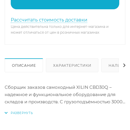
Рассчитать стоимость доставки
Цена действительна только для интернет-магазина и
может отличаться от цен в розничных магазинах
ОПИСАНИЕ
ХАРАКТЕРИСТИКИ
НАЛИЧИЕ
Сборщик заказов самоходный XILIN CBD30Q –
надежное и функциональное оборудование для
складов и производств. С грузоподъёмностью 3000
кг и высотой подъёма 135 мм, этот сборщик заказов
обеспечивает эффективную и безопасную
транспортировку товаров. Ключевые преимущества: