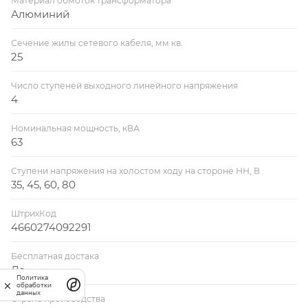
Материал обмоток трансформатора
Алюминий
Сечение жилы сетевого кабеля, мм кв.
25
Число ступеней выходного линейного напряжения
4
Номинальная мощность, кВА
63
Ступени напряжения на холостом ходу на стороне НН, В
35, 45, 60, 80
ШтрихКод
4660274092291
Бесплатная достака
Да
Политика
обработки
данных
Страна производства