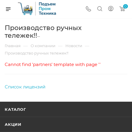
0
Производство ручных
тележек!!
—
—
—
Главная
О компании
Новости
Производство ручных тележек!!
Cannot find 'partners' template with page ''
Список лицензий
КАТАЛОГ
АКЦИИ