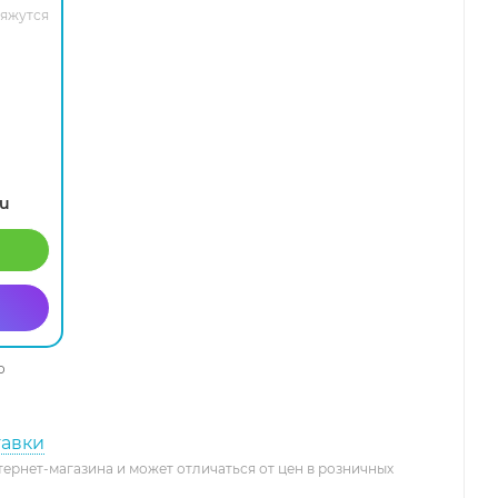
вяжутся
ru
о
тавки
тернет-магазина и может отличаться от цен в розничных