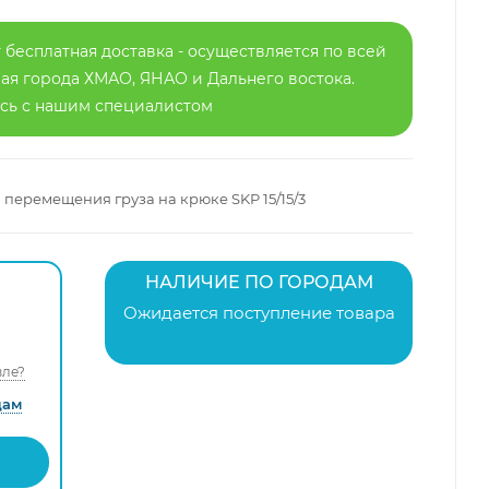
 бесплатная доставка - осуществляется по всей
я города ХМАО, ЯНАО и Дальнего востока.
есь с нашим специалистом
 перемещения груза на крюке SKP 15/15/3
НАЛИЧИЕ ПО ГОРОДАМ
Ожидается поступление товара
ле?
дам