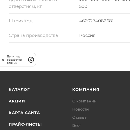
отверстиям, кг
500
ШтрихКод
4660274082681
Страна производства
Россия
Политика
обработки
данных
КАТАЛОГ
КОМПАНИЯ
АКЦИИ
О компании
Новости
КАРТА САЙТА
Отзывы
ПРАЙС-ЛИСТЫ
Блог