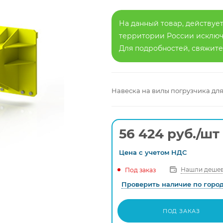
На данный товар, действует
территории России исключа
Для подробностей, свяжит
Навеска на вилы погрузчика для
56 424
руб.
/шт
Цена с
учетом
НДС
Нашли дешев
Под заказ
Проверить наличие по горо
ПОД ЗАКАЗ