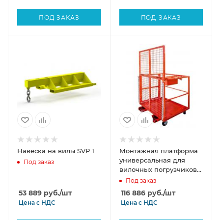
ПОД ЗАКАЗ
ПОД ЗАКАЗ
Навеска на вилы SVP 1
Монтажная платформа
универсальная для
Под заказ
вилочных погрузчиков
800х1000х1800 мм
Под заказ
53 889
руб.
/шт
116 886
руб.
/шт
Цена с
НДС
Цена с
НДС