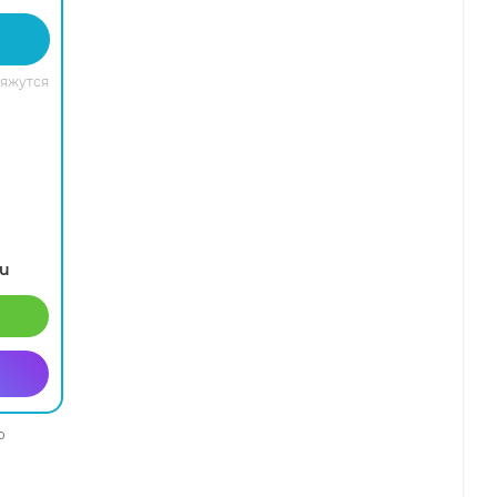
вяжутся
ru
о