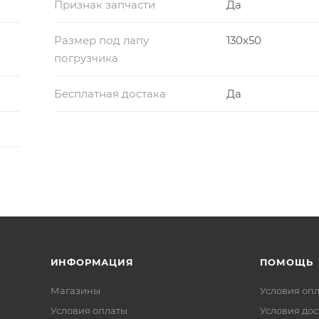
Признак запчасти
Да
Размер под лапу
130х50
погрузчика
Бесплатная достака
Да
ИНФОРМАЦИЯ
ПОМОЩЬ
Магазины
Условия оп
Условия оплаты
Условия дос