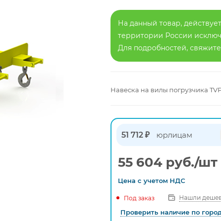
На данный товар, действует
территории России исключа
Для подробностей, свяжит
Навеска на вилы погрузчика TVP
51 712 ₽
юрлицам
55 604
руб.
/шт
Цена с
учетом
НДС
Нашли дешев
Под заказ
Проверить наличие по горо