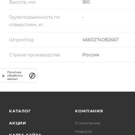
Высота, мм
180
Грузоподъемность по
-
отверстиям, кг
ШтрихКод
4660274082667
Страна производства
Россия
Политика
обработки
данных
КАТАЛОГ
КОМПАНИЯ
АКЦИИ
О компании
Новости