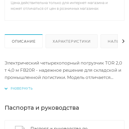
Цена действительна только для интернет-магазина и
может отличаться от цен в розничных магазинах
ОПИСАНИЕ
ХАРАКТЕРИСТИКИ
НАЛИЧИЕ
Электрический четырехопорный погрузчик TOR 2,0
т 4,0 м FB20R - надежное решение для складской и
промышленной логистики. Модель отличается
высокой грузоподъемностью до 2000 кг и
позволяет осуществлять подъем грузов на высоту до
6,5 метров. Погрузчик оснащен мощными
электродвигателями, обеспечивающими скорость
Паспорта и руководства
передвижения до 13 км/ч. Толщина вил составляет
40 мм для уверенного перемещения даже тяжелых
паллет. Устройство адаптировано для работы на
Паспорт и руководство по