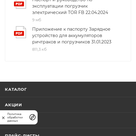
эксплуатации погрузчик
небольших площадях благодаря радиусу поворота
электрический TOR FB 22.04.2024
всего 1552 мм. Погрузчик оснащен гидравлическими
9 мб
тормозами, а уровень шума на рабочем месте
оператора не превышает 68 дБ. Модель
Приложение к паспорту Зарядное
устройство для аккумуляторов
изготовлена в Китае из высокопрочных материалов,
ричтраков и погрузчиков 31.01.2023
что гарантирует долговечность и экономичность в
811,3 кб
эксплуатации.
КАТАЛОГ
АКЦИИ
Политика
обработки
КАРТА САЙТА
данных
ПРАЙС-ЛИСТЫ