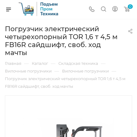
0
Погрузчик электрический
четырехопорный TOR 1,6 т 4,5 м
FB16R сайдшифт, своб. ход
мачты
—
—
—
Главная
Каталог
Складская техника
—
—
Вилочные погрузчики
Вилочные погрузчики
Погрузчик электрический четырехопорный TOR 1,6 т 4,5 м
FB16R сайдшифт, своб. ход мачты